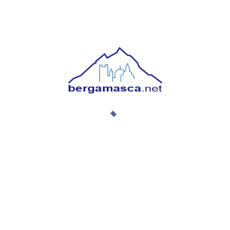
12. Scaletta di Santa Lucia (vecchia)
13. Scaletta di Sant’Alessandro
14. Salita della Scaletta
15. Via della Noca
_________________________________________
Vuoi collaborare con noi? Hai foto, video, notizie,
curiosità? Scrivi a
: info@bergamasca.net
________________________________________
Questo sito web non rappresenta una testata
giornalistica in quanto viene aggiornato senza
alcuna periodicità. Non può pertanto considerarsi
un prodotto editoriale ai sensi della legge n. 62 del
07/03/2001. L’Autore di questo sito web non si
assume alcuna responsabilità in merito a contenuti