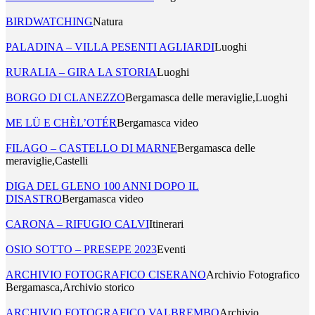
BIRDWATCHING
Natura
PALADINA – VILLA PESENTI AGLIARDI
Luoghi
RURALIA – GIRA LA STORIA
Luoghi
BORGO DI CLANEZZO
Bergamasca delle meraviglie,Luoghi
ME LÜ E CHÈL’OTÉR
Bergamasca video
FILAGO – CASTELLO DI MARNE
Bergamasca delle
meraviglie,Castelli
DIGA DEL GLENO 100 ANNI DOPO IL
DISASTRO
Bergamasca video
CARONA – RIFUGIO CALVI
Itinerari
OSIO SOTTO – PRESEPE 2023
Eventi
ARCHIVIO FOTOGRAFICO CISERANO
Archivio Fotografico
Bergamasca,Archivio storico
ARCHIVIO FOTOGRAFICO VALBREMBO
Archivio