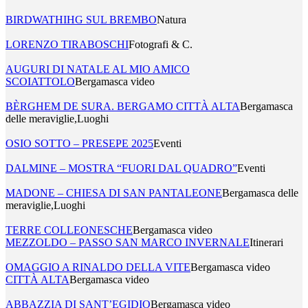
BIRDWATHIHG SUL BREMBO
Natura
LORENZO TIRABOSCHI
Fotografi & C.
AUGURI DI NATALE AL MIO AMICO
SCOIATTOLO
Bergamasca video
BÈRGHEM DE SURA. BERGAMO CITTÀ ALTA
Bergamasca
delle meraviglie,Luoghi
OSIO SOTTO – PRESEPE 2025
Eventi
DALMINE – MOSTRA “FUORI DAL QUADRO”
Eventi
MADONE – CHIESA DI SAN PANTALEONE
Bergamasca delle
meraviglie,Luoghi
TERRE COLLEONESCHE
Bergamasca video
MEZZOLDO – PASSO SAN MARCO INVERNALE
Itinerari
OMAGGIO A RINALDO DELLA VITE
Bergamasca video
CITTÀ ALTA
Bergamasca video
ABBAZZIA DI SANT’EGIDIO
Bergamasca video