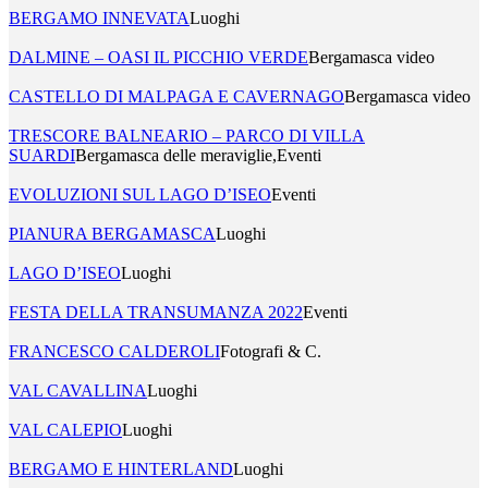
BERGAMO INNEVATA
Luoghi
DALMINE – OASI IL PICCHIO VERDE
Bergamasca video
CASTELLO DI MALPAGA E CAVERNAGO
Bergamasca video
TRESCORE BALNEARIO – PARCO DI VILLA
SUARDI
Bergamasca delle meraviglie,Eventi
EVOLUZIONI SUL LAGO D’ISEO
Eventi
PIANURA BERGAMASCA
Luoghi
LAGO D’ISEO
Luoghi
FESTA DELLA TRANSUMANZA 2022
Eventi
FRANCESCO CALDEROLI
Fotografi & C.
VAL CAVALLINA
Luoghi
VAL CALEPIO
Luoghi
BERGAMO E HINTERLAND
Luoghi