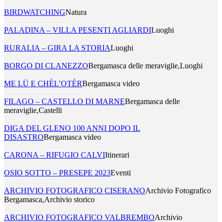
BIRDWATCHING
Natura
PALADINA – VILLA PESENTI AGLIARDI
Luoghi
RURALIA – GIRA LA STORIA
Luoghi
BORGO DI CLANEZZO
Bergamasca delle meraviglie,Luoghi
ME LÜ E CHÈL’OTÉR
Bergamasca video
FILAGO – CASTELLO DI MARNE
Bergamasca delle
meraviglie,Castelli
DIGA DEL GLENO 100 ANNI DOPO IL
DISASTRO
Bergamasca video
CARONA – RIFUGIO CALVI
Itinerari
OSIO SOTTO – PRESEPE 2023
Eventi
ARCHIVIO FOTOGRAFICO CISERANO
Archivio Fotografico
Bergamasca,Archivio storico
ARCHIVIO FOTOGRAFICO VALBREMBO
Archivio