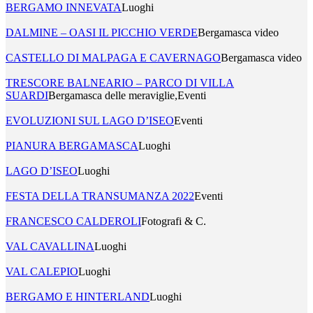
BERGAMO INNEVATA
Luoghi
DALMINE – OASI IL PICCHIO VERDE
Bergamasca video
CASTELLO DI MALPAGA E CAVERNAGO
Bergamasca video
TRESCORE BALNEARIO – PARCO DI VILLA
SUARDI
Bergamasca delle meraviglie,Eventi
EVOLUZIONI SUL LAGO D’ISEO
Eventi
PIANURA BERGAMASCA
Luoghi
LAGO D’ISEO
Luoghi
FESTA DELLA TRANSUMANZA 2022
Eventi
FRANCESCO CALDEROLI
Fotografi & C.
VAL CAVALLINA
Luoghi
VAL CALEPIO
Luoghi
BERGAMO E HINTERLAND
Luoghi