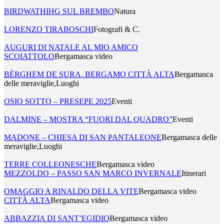
BIRDWATHIHG SUL BREMBO
Natura
LORENZO TIRABOSCHI
Fotografi & C.
AUGURI DI NATALE AL MIO AMICO
SCOIATTOLO
Bergamasca video
BÈRGHEM DE SURA. BERGAMO CITTÀ ALTA
Bergamasca
delle meraviglie,Luoghi
OSIO SOTTO – PRESEPE 2025
Eventi
DALMINE – MOSTRA “FUORI DAL QUADRO”
Eventi
MADONE – CHIESA DI SAN PANTALEONE
Bergamasca delle
meraviglie,Luoghi
TERRE COLLEONESCHE
Bergamasca video
MEZZOLDO – PASSO SAN MARCO INVERNALE
Itinerari
OMAGGIO A RINALDO DELLA VITE
Bergamasca video
CITTÀ ALTA
Bergamasca video
ABBAZZIA DI SANT’EGIDIO
Bergamasca video