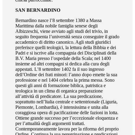
SAN BERNARDINO
Bernardino nasce l’8 settembre 1380 a Massa
Marittima dalla nobile famiglia senese degli
Albizzeschi, viene avviato agli studi del trivio, in
seguito frequenta l’università senza conseguire il grado
accademico di diritto canonico. Agli studi giuridici
preferisce quelli teologici, la lettura della Bibbia e dei
Padri e si iscrive alla compagnia dei Disciplinati della
B.V. Maria presso l’ospedale della Scala; nel 1400
insieme ad altri compagni si dedica alla cura degli
appestati. L’8 settembre 1402 fa il suo ingresso
dell’Ordine dei frati minori: l’anno dopo emette la sua
professione e nel 1404 celebra la prima messa. Sono
questi gli anni di formazione biblica, patristica e
teologica in un clima di organica preparazione
all’attività di predicatore. La sua predicazione,
soprattutto nell’Italia centrale e settentrionale (Liguria,
Piemonte, Lombardia), è intensissima e unita alla
coraggiosa opera di pacificazione delle fazioni in lotta.
Ottiene grande successo per l’eccezionale eloquenza e
per l’attualità degli argomenti trattati.
Contemporaneamente lavora per la riforma del proprio
Ordine. Continua la sua peregrinazione e predicazioni