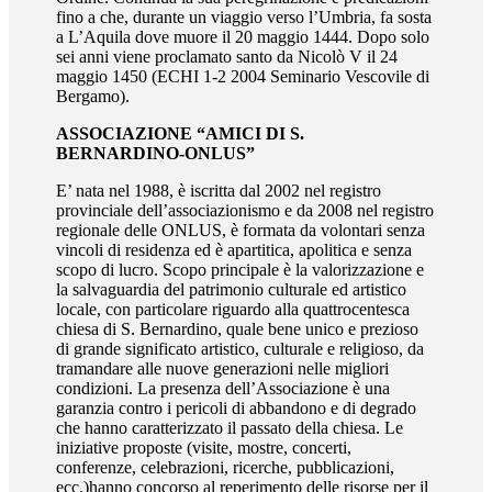
fino a che, durante un viaggio verso l’Umbria, fa sosta
a L’Aquila dove muore il 20 maggio 1444. Dopo solo
sei anni viene proclamato santo da Nicolò V il 24
maggio 1450 (ECHI 1-2 2004 Seminario Vescovile di
Bergamo).
ASSOCIAZIONE “AMICI DI S.
BERNARDINO-ONLUS”
E’ nata nel 1988, è iscritta dal 2002 nel registro
provinciale dell’associazionismo e da 2008 nel registro
regionale delle ONLUS, è formata da volontari senza
vincoli di residenza ed è apartitica, apolitica e senza
scopo di lucro. Scopo principale è la valorizzazione e
la salvaguardia del patrimonio culturale ed artistico
locale, con particolare riguardo alla quattrocentesca
chiesa di S. Bernardino, quale bene unico e prezioso
di grande significato artistico, culturale e religioso, da
tramandare alle nuove generazioni nelle migliori
condizioni. La presenza dell’Associazione è una
garanzia contro i pericoli di abbandono e di degrado
che hanno caratterizzato il passato della chiesa. Le
iniziative proposte (visite, mostre, concerti,
conferenze, celebrazioni, ricerche, pubblicazioni,
ecc.)hanno concorso al reperimento delle risorse per il