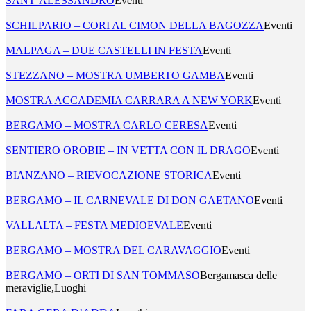
SANT’ALESSANDRO
Eventi
SCHILPARIO – CORI AL CIMON DELLA BAGOZZA
Eventi
MALPAGA – DUE CASTELLI IN FESTA
Eventi
STEZZANO – MOSTRA UMBERTO GAMBA
Eventi
MOSTRA ACCADEMIA CARRARA A NEW YORK
Eventi
BERGAMO – MOSTRA CARLO CERESA
Eventi
SENTIERO OROBIE – IN VETTA CON IL DRAGO
Eventi
BIANZANO – RIEVOCAZIONE STORICA
Eventi
BERGAMO – IL CARNEVALE DI DON GAETANO
Eventi
VALLALTA – FESTA MEDIOEVALE
Eventi
BERGAMO – MOSTRA DEL CARAVAGGIO
Eventi
BERGAMO – ORTI DI SAN TOMMASO
Bergamasca delle
meraviglie,Luoghi