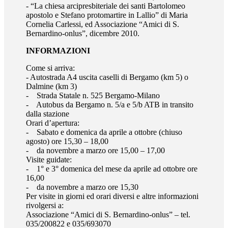
- “La chiesa arcipresbiteriale dei santi Bartolomeo
apostolo e Stefano protomartire in Lallio” di Maria
Cornelia Carlessi, ed Associazione “Amici di S.
Bernardino-onlus”, dicembre 2010.
INFORMAZIONI
Come si arriva:
- Autostrada A4 uscita caselli di Bergamo (km 5) o
Dalmine (km 3)
- Strada Statale n. 525 Bergamo-Milano
- Autobus da Bergamo n. 5/a e 5/b ATB in transito
dalla stazione
Orari d’apertura:
- Sabato e domenica da aprile a ottobre (chiuso
agosto) ore 15,30 – 18,00
- da novembre a marzo ore 15,00 – 17,00
Visite guidate:
- 1° e 3° domenica del mese da aprile ad ottobre ore
16,00
- da novembre a marzo ore 15,30
Per visite in giorni ed orari diversi e altre informazioni
rivolgersi a:
Associazione “Amici di S. Bernardino-onlus” – tel.
035/200822 e 035/693070