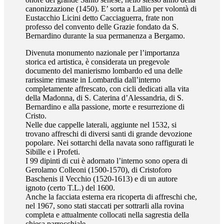
canonizzazione (1450). E’ sorta a Lallio per volontà di
Eustacchio Licini detto Cacciaguerra, frate non
professo del convento delle Grazie fondato da S.
Bernardino durante la sua permanenza a Bergamo.
Divenuta monumento nazionale per l’importanza
storica ed artistica, è considerata un pregevole
documento del manierismo lombardo ed una delle
rarissime rimaste in Lombardia dall’interno
completamente affrescato, con cicli dedicati alla vita
della Madonna, di S. Caterina d’Alessandria, di S.
Bernardino e alla passione, morte e resurrezione di
Cristo.
Nelle due cappelle laterali, aggiunte nel 1532, si
trovano affreschi di diversi santi di grande devozione
popolare. Nei sottarchi della navata sono raffigurati le
Sibille e i Profeti.
I 99 dipinti di cui è adornato l’interno sono opera di
Gerolamo Colleoni (1500-1570), di Cristoforo
Baschenis il Vecchio (1520-1613) e di un autore
ignoto (certo T.L.) del 1600.
Anche la facciata esterna era ricoperta di affreschi che,
nel 1967, sono stati staccati per sottrarli alla rovina
completa e attualmente collocati nella sagrestia della
chiesa parrocchiale.